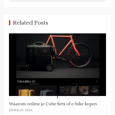
i
g
a
Related Posts
t
i
o
n
Waarom online je Cube fiets of e-bike kopen
29 March 2024