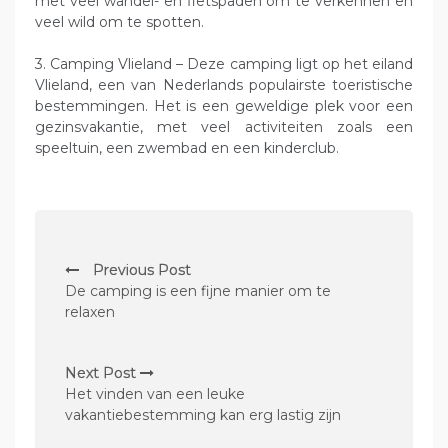
met veel wandel- en fietspaden om te verkennen en
veel wild om te spotten.
3. Camping Vlieland – Deze camping ligt op het eiland
Vlieland, een van Nederlands populairste toeristische
bestemmingen. Het is een geweldige plek voor een
gezinsvakantie, met veel activiteiten zoals een
speeltuin, een zwembad en een kinderclub.
P
Previous Post
o
De camping is een fijne manier om te
s
relaxen
t
n
Next Post
Het vinden van een leuke
a
vakantiebestemming kan erg lastig zijn
v