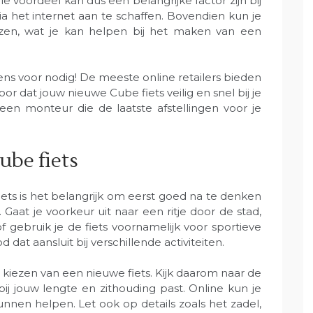
e voordeel kan dus een belangrijke factor zijn bij
a het internet aan te schaffen. Bovendien kun je
ezen, wat je kan helpen bij het maken van een
ens voor nodig! De meeste online retailers bieden
r dat jouw nieuwe Cube fiets veilig en snel bij je
een monteur die de laatste afstellingen voor je
ube fiets
iets is het belangrijk om eerst goed na te denken
 Gaat je voorkeur uit naar een ritje door de stad,
f gebruik je de fiets voornamelijk voor sportieve
at aansluit bij verschillende activiteiten.
 kiezen van een nieuwe fiets. Kijk daarom naar de
ij jouw lengte en zithouding past. Online kun je
unnen helpen. Let ook op details zoals het zadel,