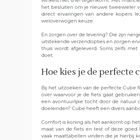
winkels niet snel tegenkomt. Het financiël
het besluiten om je nieuwe tweewieler vi
direct ervaringen van andere kopers l
weloverwogen keuze.
En zorgen over de levering? Die zijn nerg
uitstekende verzendopties en zorgen ervoo
thuis wordt afgeleverd. Soms zelfs met 
doet.
Hoe kies je de perfecte c
Bij het uitzoeken van de perfecte Cube f
over waarvoor je de fiets gaat gebruiken.
een avontuurlijke tocht door de natuur o
doeleinden? Cube heeft een divers aanbod d
Comfort is koning als het aankomt op het
maat van de fiets en test of deze goed b
vaak maattabellen vinden die je hierbij k