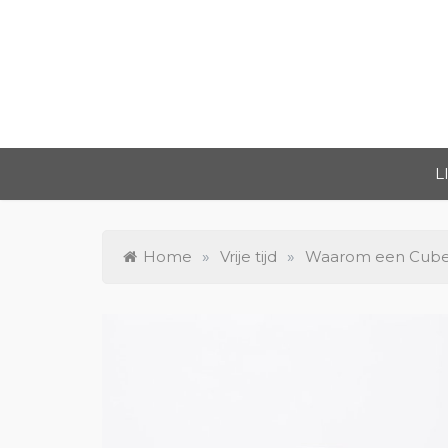
Skip
to
content
L
Home
»
Vrije tijd
»
Waarom een Cube f