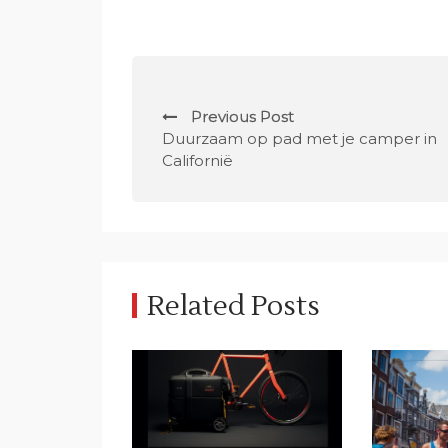
P
Previous Post
o
Duurzaam op pad met je camper in
Californië
s
t
n
a
Related Posts
v
i
g