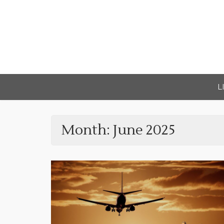
Skip
to
content
L
Month:
June 2025