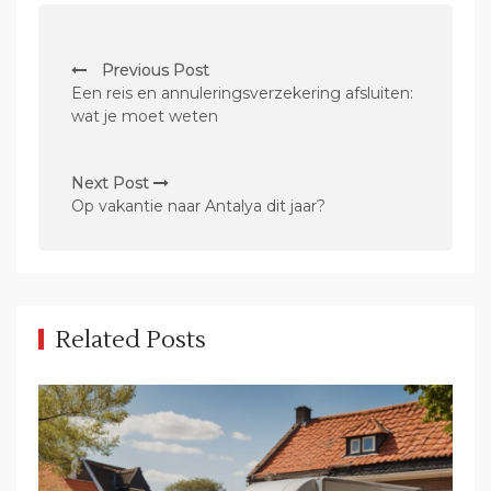
P
Previous Post
o
Een reis en annuleringsverzekering afsluiten:
s
wat je moet weten
t
n
Next Post
Op vakantie naar Antalya dit jaar?
a
v
i
g
Related Posts
a
t
i
o
n