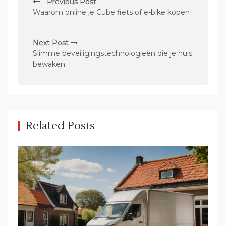
Previous Post
o
Waarom online je Cube fiets of e-bike kopen
s
t
Next Post
n
Slimme beveiligingstechnologieën die je huis
bewaken
a
v
i
g
Related Posts
a
t
i
o
n