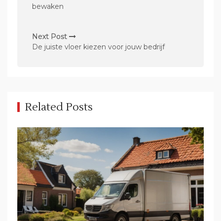
s
bewaken
t
n
Next Post
De juiste vloer kiezen voor jouw bedrijf
a
v
i
g
Related Posts
a
t
i
o
n