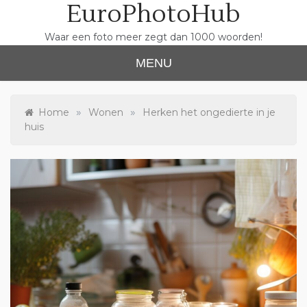
EuroPhotoHub
Skip
to
content
Waar een foto meer zegt dan 1000 woorden!
MENU
»
»
Home
Wonen
Herken het ongedierte in je
huis