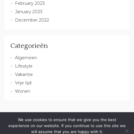
February 2023
January 2023
December 2022
Categorieën
Algemeen
Lifestyle
Vakantie
Vrije tijd
Wonen
We use cookies to ensure that we give you the best
Copyright All Right Reserved 2020
experience on our website. If you continue to use this site we
will assume that you are happy with it.
Proudly powered by WordPress
|
Theme: Lili Blog by