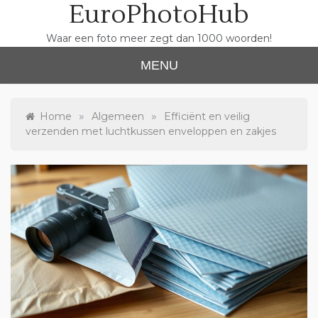
EuroPhotoHub
Skip
to
content
Waar een foto meer zegt dan 1000 woorden!
MENU
»
»
Home
Algemeen
Efficiënt en veilig
verzenden met luchtkussen enveloppen en zakjes