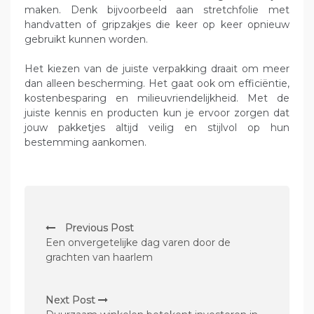
maken. Denk bijvoorbeeld aan stretchfolie met
handvatten of gripzakjes die keer op keer opnieuw
gebruikt kunnen worden.
Het kiezen van de juiste verpakking draait om meer
dan alleen bescherming. Het gaat ook om efficiëntie,
kostenbesparing en milieuvriendelijkheid. Met de
juiste kennis en producten kun je ervoor zorgen dat
jouw pakketjes altijd veilig en stijlvol op hun
bestemming aankomen.
P
Previous Post
o
Een onvergetelijke dag varen door de
s
grachten van haarlem
t
n
Next Post