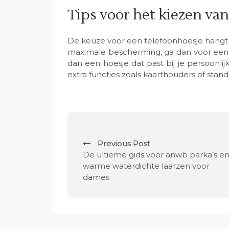
Tips voor het kiezen van
De keuze voor een telefoonhoesje hangt a
maximale bescherming, ga dan voor een ro
dan een hoesje dat past bij je persoonlij
extra functies zoals kaarthouders of stand
P
Previous Post
o
De ultieme gids voor anwb parka’s e
warme waterdichte laarzen voor
s
dames
t
n