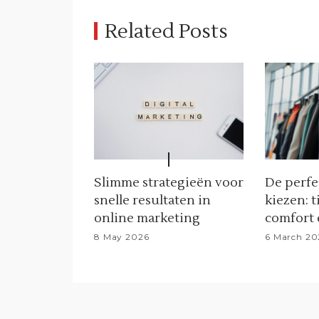
a
Related Posts
v
i
g
a
t
i
Slimme strategieën voor
De perfe
snelle resultaten in
kiezen: t
o
online marketing
comfort e
n
8 May 2026
6 March 20